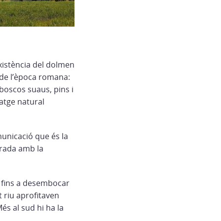
xistència del dolmen
 de l’època romana:
boscos suaus, pins i
atge natural
municació que és la
erada amb la
i fins a desembocar
t riu aprofitaven
és al sud hi ha la