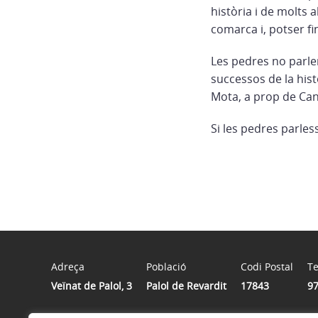
història i de molts 
comarca i, potser fin
Les pedres no parle
successos de la hist
Mota, a prop de Can
Si les pedres parles
Adreça
Població
Codi Postal
Te
Veïnat de Palol, 3
Palol de Revardit
17843
97