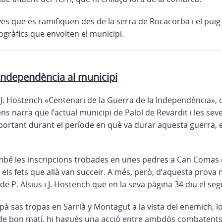
es que es ramifiquen des de la serra de Rocacorba i el pui
ogràfics que envolten el municipi.
 Independència al municipi
s i J. Hostench «Centenari de la Guerra de la Independència», 
 narra que l’actual municipi de Palol de Revardit i les sev
ortant durant el període en què va durar aquesta guerra, en
mbé les inscripcions trobades en unes pedres a Can Comas 
els fets que allà van succeir. A més, però, d’aquesta prova m
 de P. Alsius i J. Hostench que en la seva pàgina 34 diu el se
pà sas tropas en Sarrià y Montagut a la vista del enemich, l
 de bon matí, hi hagués una acció entre ambdós combatents