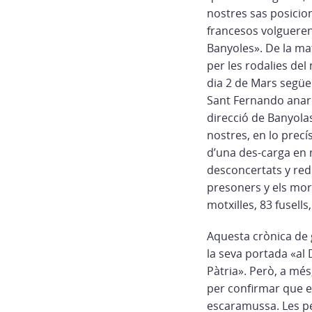
nostres sas posicion
francesos volgueren 
Banyoles». De la ma
per les rodalies del
dia 2 de Mars següen
Sant Fernando anar
direcció de Banyola
nostres, en lo prec
d’una des-carga en 
desconcertats y red
presoners y els mort
motxilles, 83 fusells
Aquesta crònica de g
la seva portada «al 
Pàtria». Però, a més
per confirmar que e
escaramussa. Les pe