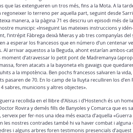
s que las extengueren un tros més, fins a la Mota. A la tard
regoneixer lo terreno per aquella part, seguint desde Sarri
teixa manera, a la pàgina 71 es descriu un episodi més de 
 nostre municipi: «Inseguint las mateixes instruccions y idén
t, l’intrépit Fàbrega deixà Mieras y ab tres companyías del
en a esperar los francesos que en número d’un centenar v
s. Al arrivar aquestos a la Beguda, ahont estarían ambos-c
ís moment d’atravessar lo petit pont de Madremanya (aprop
massa, foren atacats a la bayoneta els gavaigs que quedaren
uhits a la impotència. Ben pochs francesos salvaren la vida
s pasaren de 70. En lo camp de la lluyta reculliren los d’en
, 4 sabres, municions y altres objectes».
uerra recollida en el llibre d’Alsius i d’Hostench és un ho
Doctor Rovira y demés fills de Banyoles y Comarca que es sa
, serveix per fer-nos una idea més exacta d’aquella «Guerra 
n les nostres contrades també hi va haver combat i alguna 
dres i alguns arbres foren testimonis presencials d’aquest 