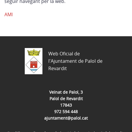
seguir navegant per la web.
AMI
Web Oficial de
l'Ajuntament de Palol de
Revardit
Veïnat de Palol, 3
Palol de Revardit
17843
972 594 448
ajuntament@palol.cat