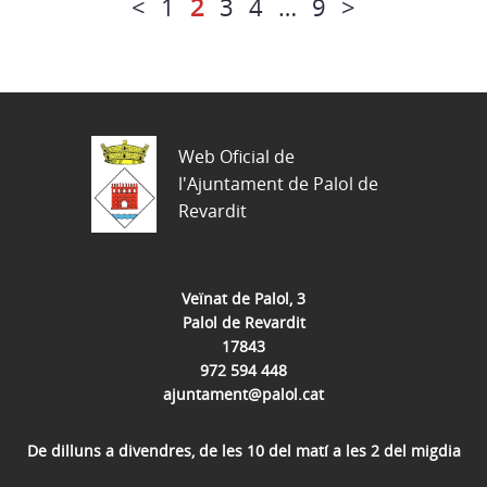
<
1
2
3
4
…
9
>
Web Oficial de
l'Ajuntament de Palol de
Revardit
Veïnat de Palol, 3
Palol de Revardit
17843
972 594 448
ajuntament@palol.cat
De dilluns a divendres, de les 10 del matí a les 2 del migdia